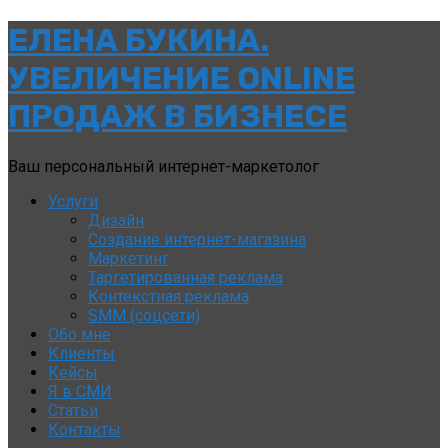
ЕЛЕНА
ЕЛЕНА БУКИНА.
БУКИНА.
УВЕЛИЧЕНИЕ ONLINE
УВЕЛИЧЕНИЕ
ПРОДАЖ В БИЗНЕСЕ
ONLINE
Ваш персональный интернет-маркетолог
ПРОДАЖ
Услуги
В
Дизайн
Создание интернет-магазина
БИЗНЕСЕ
Маркетинг
Таргетированная реклама
Контекстная реклама
SMM (соцсети)
Обо мне
Клиенты
Кейсы
Я в СМИ
Статьи
Контакты