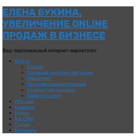
ЕЛЕНА
ЕЛЕНА БУКИНА.
БУКИНА.
УВЕЛИЧЕНИЕ ONLINE
УВЕЛИЧЕНИЕ
ПРОДАЖ В БИЗНЕСЕ
ONLINE
Ваш персональный интернет-маркетолог
ПРОДАЖ
Услуги
В
Дизайн
Создание интернет-магазина
БИЗНЕСЕ
Маркетинг
Таргетированная реклама
Контекстная реклама
SMM (соцсети)
Обо мне
Клиенты
Кейсы
Я в СМИ
Статьи
Контакты