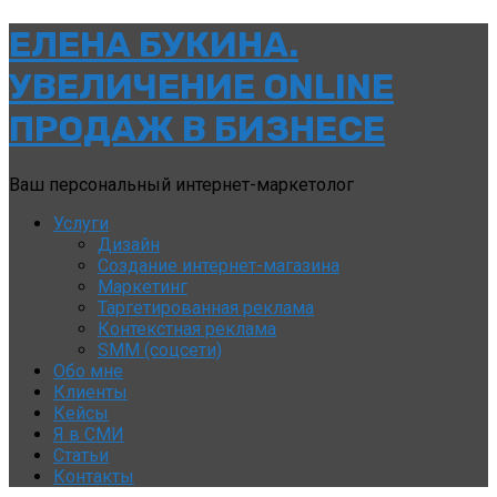
ЕЛЕНА
ЕЛЕНА БУКИНА.
БУКИНА.
УВЕЛИЧЕНИЕ ONLINE
УВЕЛИЧЕНИЕ
ПРОДАЖ В БИЗНЕСЕ
ONLINE
Ваш персональный интернет-маркетолог
ПРОДАЖ
Услуги
В
Дизайн
Создание интернет-магазина
БИЗНЕСЕ
Маркетинг
Таргетированная реклама
Контекстная реклама
SMM (соцсети)
Обо мне
Клиенты
Кейсы
Я в СМИ
Статьи
Контакты