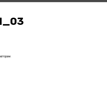
N_03
авторам.